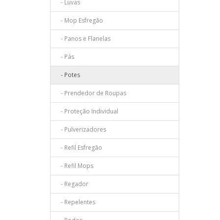
- Luvas
- Mop Esfregão
- Panos e Flanelas
- Pás
- Potes
- Prendedor de Roupas
- Proteção Individual
- Pulverizadores
- Refil Esfregão
- Refil Mops
- Regador
- Repelentes