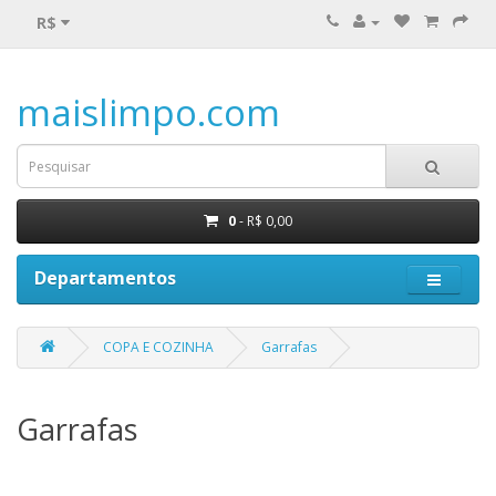
R$
maislimpo.com
0
- R$ 0,00
Departamentos
COPA E COZINHA
Garrafas
Garrafas