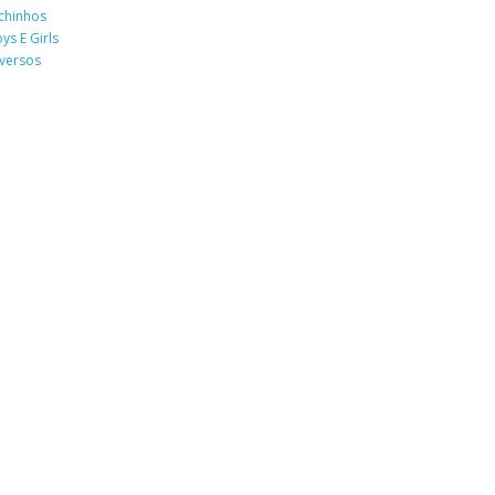
chinhos
ys E Girls
versos