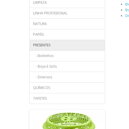
LIMPEZA
Bi
Bo
LINHA PROFISSIONAL
Di
NATURA
PAPÉIS
PRESENTES
- Bichinhos
- Boys E Girls
- Diversos
QUÍMICOS
TAPETES