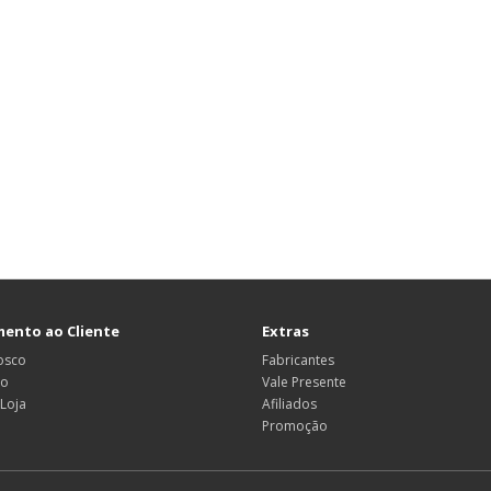
ento ao Cliente
Extras
osco
Fabricantes
ão
Vale Presente
Loja
Afiliados
Promoção