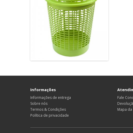
Informações
Atendim
Informações de entrega
Fale Con
Sobre nós
Devoluç
Termos & Condições
Mapa da 
Política de privacidade